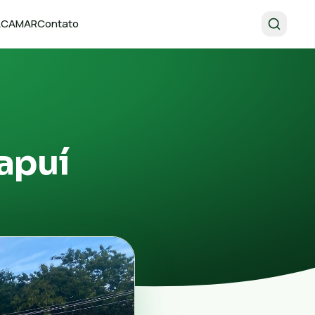
 ACAMAR
Contato
apuí