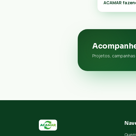
ACAMAR fazend
Acompanhe
Projetos, campanhas 
Nav
Quem