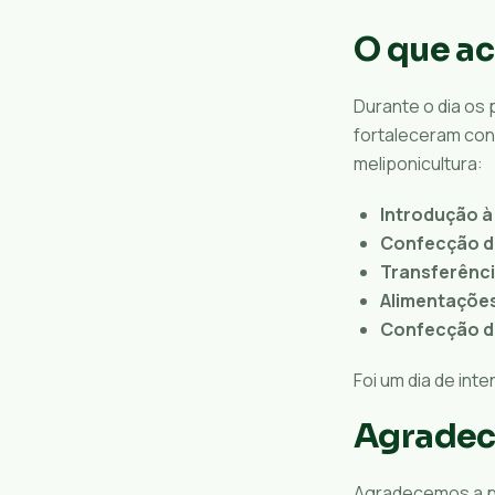
O que a
Durante o dia os 
fortaleceram con
meliponicultura:
Introdução à
Confecção de
Transferênci
Alimentaçõe
Confecção d
Foi um dia de int
Agradec
Agradecemos a p