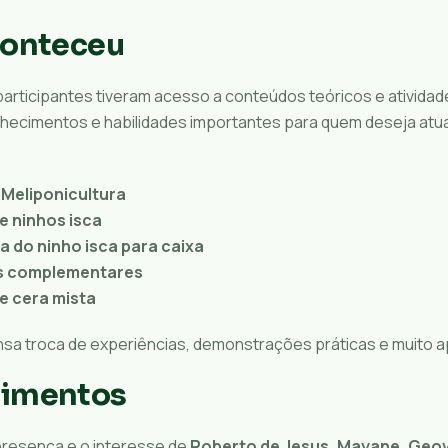
conteceu
participantes tiveram acesso a conteúdos teóricos e atividad
hecimentos e habilidades importantes para quem deseja atu
 Meliponicultura
 ninhos isca
a do ninho isca para caixa
s complementares
e cera mista
ensa troca de experiências, demonstrações práticas e muito 
imentos
resença e o interesse de
Roberto de Jesus, Mayane, Geo