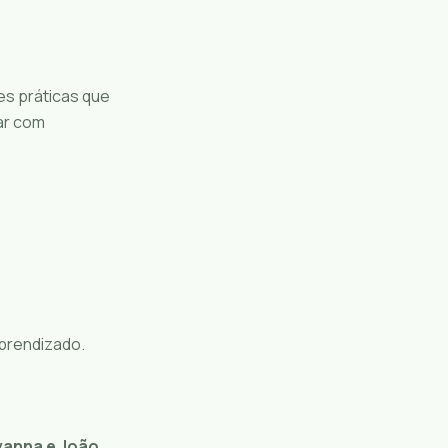
es práticas que
ar com
aprendizado.
vanna e João