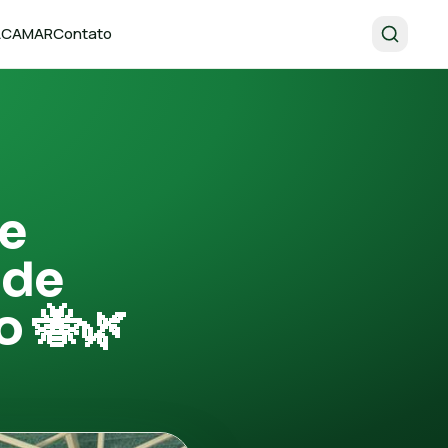
 ACAMAR
Contato
de
 de
o 🐝🌿