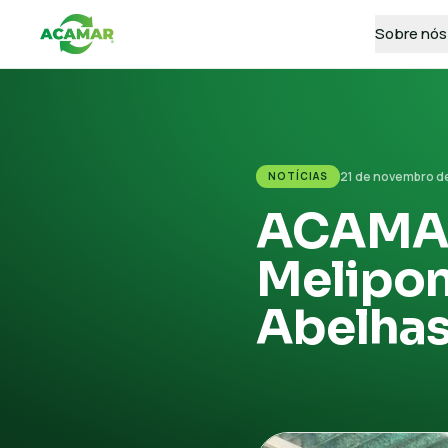
Sobre nós
21 de novembro d
NOTÍCIAS
ACAMAR 
Melipon
Abelhas