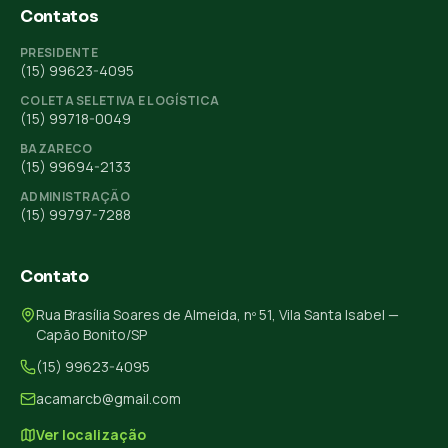
Contatos
PRESIDENTE
(15) 99623-4095
COLETA SELETIVA E LOGÍSTICA
(15) 99718-0049
BAZARECO
(15) 99694-2133
ADMINISTRAÇÃO
(15) 99797-7288
Contato
Rua Brasília Soares de Almeida, nº 51, Vila Santa Isabel —
Capão Bonito/SP
(15) 99623-4095
acamarcb@gmail.com
Ver localização