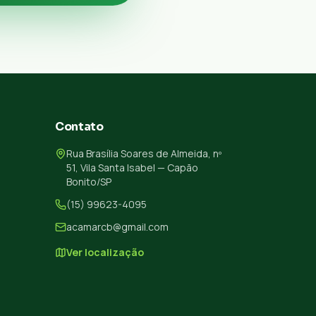
Contato
Rua Brasília Soares de Almeida, nº
51, Vila Santa Isabel — Capão
Bonito/SP
(15) 99623-4095
acamarcb@gmail.com
Ver localização