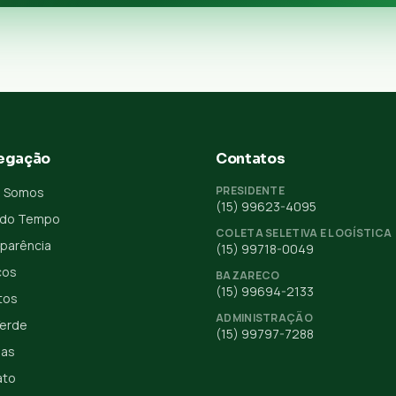
egação
Contatos
PRESIDENTE
 Somos
(15) 99623-4095
 do Tempo
COLETA SELETIVA E LOGÍSTICA
parência
(15) 99718-0049
ços
BAZARECO
(15) 99694-2133
tos
ADMINISTRAÇÃO
Verde
(15) 99797-7288
ias
ato