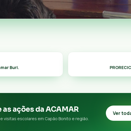
mar Buri.
PRORECIC
 as ações da ACAMAR
Ver tod
e visitas escolares em Capão Bonito e região.