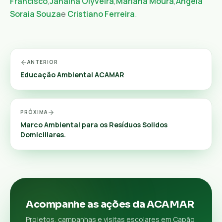
Francisco
,
Janaina Olyveira
,
Mariana Moura
,
Angela
Soraia Souza
e
Cristiano Ferreira
.
ANTERIOR
Educação Ambiental ACAMAR
PRÓXIMA
Marco Ambiental para os Resíduos Solidos
Domiciliares.
Acompanhe as ações da ACAMAR
Projetos, campanhas e visitas escolares em Capão