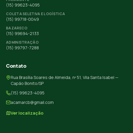
(15) 99623-4095
COLETA SELETIVA E LOGÍSTICA
(15) 99718-0049
BAZARECO
(15) 99694-2133
ADMINISTRAÇÃO
(15) 99797-7288
Contato
Rua Brasília Soares de Almeida, nº 51, Vila Santa Isabel —
Capão Bonito/SP
(15) 99623-4095
acamarcb@gmail.com
Ver localização