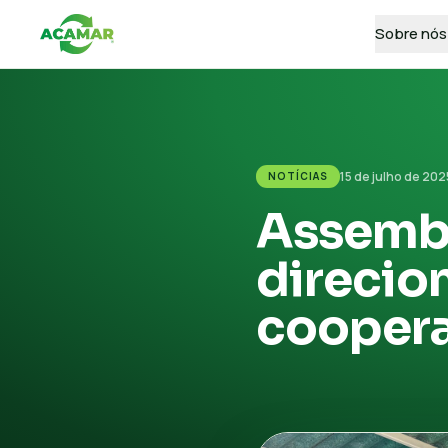
Sobre nós
15 de julho de 202
NOTÍCIAS
Assembl
direcio
coopera