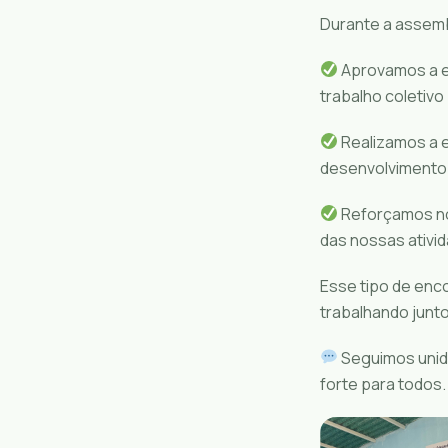
Durante a assemb
Aprovamos a e
trabalho coletivo
Realizamos a e
desenvolvimento 
Reforçamos no
das nossas ativi
Esse tipo de enc
trabalhando junto
Seguimos unido
forte para todos.