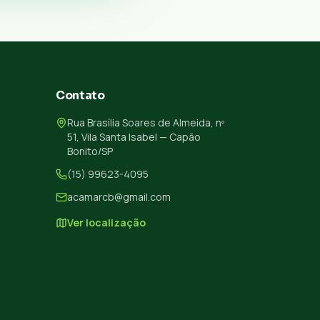
Contato
Rua Brasília Soares de Almeida, nº
51, Vila Santa Isabel — Capão
Bonito/SP
(15) 99623-4095
acamarcb@gmail.com
Ver localização