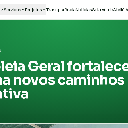
Serviços
Projetos
Transparência
Notícias
Sala Verde
Ateliê
5
eia Geral fortalece
na novos caminhos 
tiva