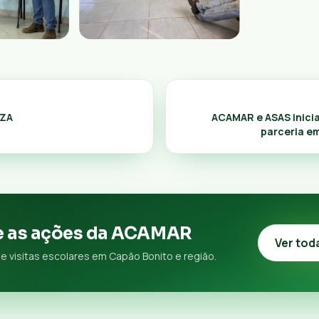
IZA
ACAMAR e ASAS inici
parceria e
 as ações da ACAMAR
Ver tod
e visitas escolares em Capão Bonito e região.