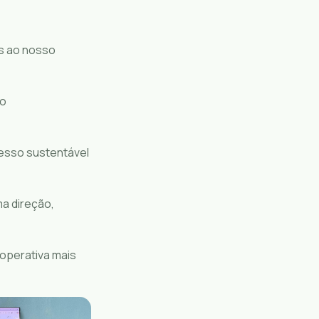
s ao nosso
no
esso sustentável
a direção,
operativa mais