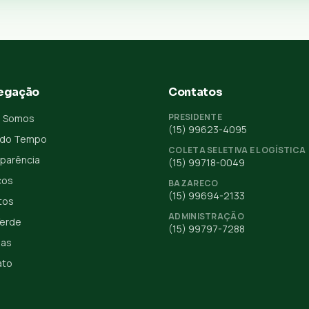
egação
Contatos
PRESIDENTE
 Somos
(15) 99623-4095
 do Tempo
COLETA SELETIVA E LOGÍSTICA
parência
(15) 99718-0049
ços
BAZARECO
(15) 99694-2133
tos
ADMINISTRAÇÃO
Verde
(15) 99797-7288
ias
ato