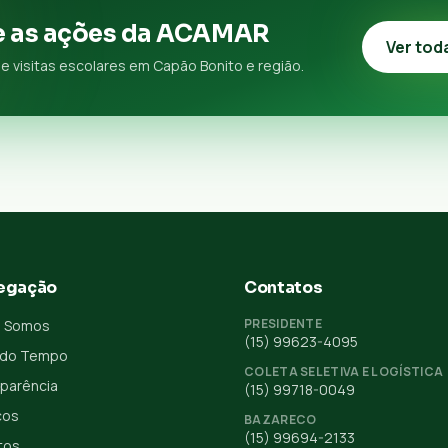
 as ações da ACAMAR
Ver tod
e visitas escolares em Capão Bonito e região.
egação
Contatos
PRESIDENTE
 Somos
(15) 99623-4095
 do Tempo
COLETA SELETIVA E LOGÍSTICA
parência
(15) 99718-0049
ços
BAZARECO
(15) 99694-2133
tos