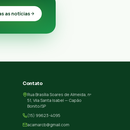
as as notícias
Contato
Rua Brasília Soares de Almeida, nº
51, Vila Santa Isabel — Capão
Bonito/SP
(15) 99623-4095
acamarcb@gmail.com