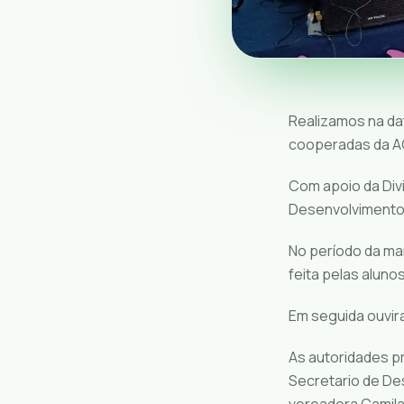
Realizamos na da
cooperadas da 
Com apoio da Divi
Desenvolvimento S
No período da m
feita pelas alun
Em seguida ouvir
As autoridades p
Secretario de De
vereadora Camil