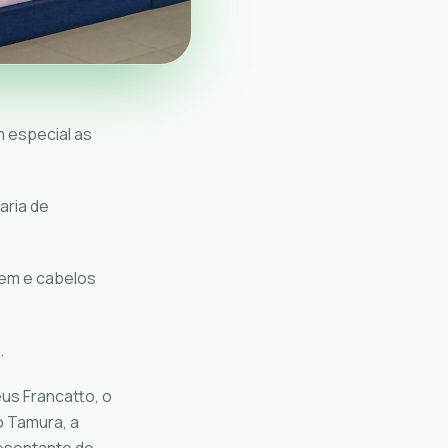
 especial as
aria de
em e cabelos
.
us Francatto, o
o Tamura, a
esentante do