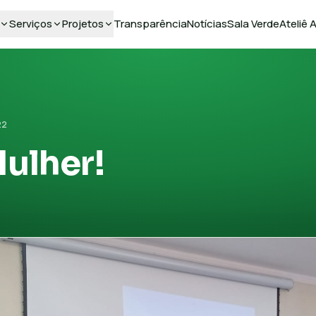
Serviços
Projetos
Transparência
Notícias
Sala Verde
Ateliê
22
Mulher!