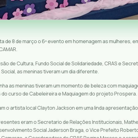
ta de 8 de março o 6º evento em homenagem as mulheres, em
ACAMAR.
são de Cultura, Fundo Social de Solidariedade, CRAS e Secret
ocial, as meninas tiveram um dia diferente.
anha as meninas tiveram um momento de beleza com maquiag
os do curso de Cabeleireira e Maquiagem do projeto Prospera.
am o artista local Clayton Jackson em uma linda apresentação
resentes eram o Secretario de Relações Institucionais, Mathe
senvolvimento Social Jaderson Braga, o Vice Prefeito Robert
a Camargo, a Coordenadora do CRAS Regina Moraes e a repr