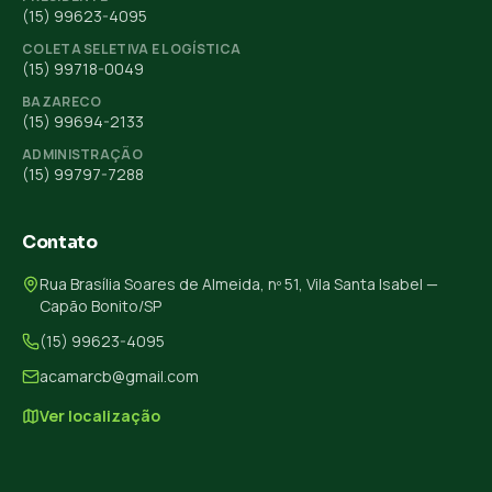
(15) 99623-4095
COLETA SELETIVA E LOGÍSTICA
(15) 99718-0049
BAZARECO
(15) 99694-2133
ADMINISTRAÇÃO
(15) 99797-7288
Contato
Rua Brasília Soares de Almeida, nº 51, Vila Santa Isabel —
Capão Bonito/SP
(15) 99623-4095
acamarcb@gmail.com
Ver localização