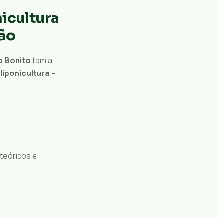
icultura
rão
o Bonito
tem a
liponicultura –
 teóricos e