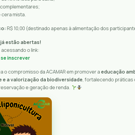
 complementares;
cera mista.
co:
R$ 10,00 (destinado apenas à alimentação dos participant
 já estão abertas!
 acessando o link:
 se inscrever
rça o compromisso da ACAMAR em promover a
educação ambi
e e a valorização da biodiversidade
, fortalecendo prática
reservação e geração de renda.