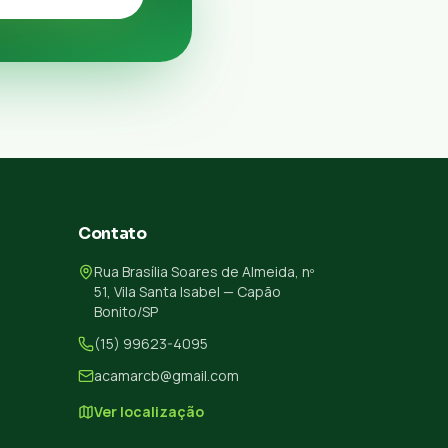
Contato
Rua Brasília Soares de Almeida, nº
51, Vila Santa Isabel — Capão
Bonito/SP
(15) 99623-4095
acamarcb@gmail.com
Ver localização