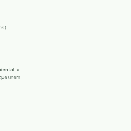
es).
ental, a
s que unem