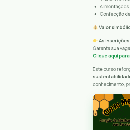
Alimentações
Confecção de 
Valor simbóli
As inscrições
Garanta sua vaga
Clique aqui para
Este curso refo
sustentabilidad
conhecimento, p