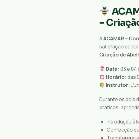
ACAMA
– Criaçã
A
ACAMAR – Coop
satisfação de co
Criação de Abel
Data:
03 e 04 
Horário:
das 0
Instrutor:
Jun
Durante os dois 
práticos, aprend
Introdução à M
Confecção de 
Transferência 