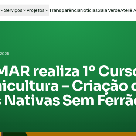
Serviços
Projetos
Transparência
Notícias
Sala Verde
Ateliê
 2025
R realiza 1º Curs
icultura – Criação 
 Nativas Sem Ferrã