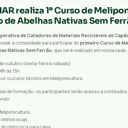
R realiza 1º Curso de Melipon
o de Abelhas Nativas Sem Fer
erativa de Catadores de Materiais Recicláveis de Capã
nvidar a comunidade para participar do
primeiro Curso de Me
has Nativas Sem Ferrão
, que será realizado em nossa sede.
de outubro (sexta-feira e sábado)
8h às 15h
ior Vulcano
, técnico em Meliponicultura
dias de formação, os participantes terão acesso a conteúdos
endo:
eliponicultura;
ninhos iscas;
do ninho isca para caixa;