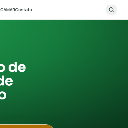
 ACAMAR
Contato
o de
de
o