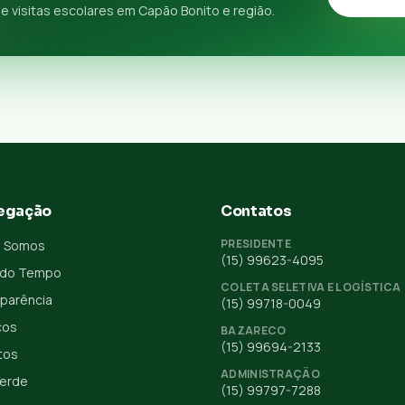
e visitas escolares em Capão Bonito e região.
egação
Contatos
PRESIDENTE
 Somos
(15) 99623-4095
 do Tempo
COLETA SELETIVA E LOGÍSTICA
parência
(15) 99718-0049
ços
BAZARECO
(15) 99694-2133
tos
ADMINISTRAÇÃO
Verde
(15) 99797-7288