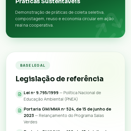
Práticas Sustentáveis
Demonstração de práticas de coleta seletiva,
compostagem, reuso e economia circular em ação
real na cooperativa.
BASE LEGAL
Legislação de referência
Lei nº 9.795/1999
— Política Nacional de
Educação Ambiental (PNEA)
Portaria GM/MMA nº 524, de 15 de junho de
2023
— Relançamento do Programa Salas
Verdes