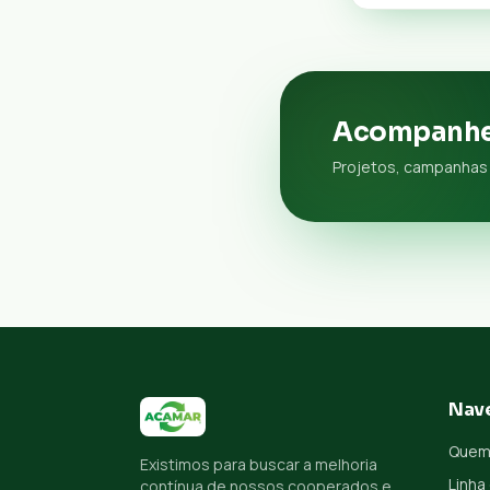
Acompanhe
Projetos, campanhas 
Nav
Quem
Existimos para buscar a melhoria
Linha
contínua de nossos cooperados e