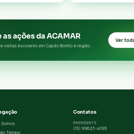
 as ações da ACAMAR
Ver tod
e visitas escolares em Capão Bonito e região.
egação
Contatos
PRESIDENTE
 Somos
(15) 99623-4095
 do Tempo