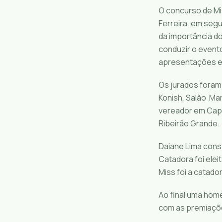
O concurso de Mi
Ferreira, em seg
da importância do
conduzir o event
apresentações e
Os jurados foram
Konish, Salão Ma
vereador em Capã
Ribeirão Grande.
Daiane Lima consa
Catadora foi elei
Miss foi a catado
Ao final uma hom
com as premiaçõe