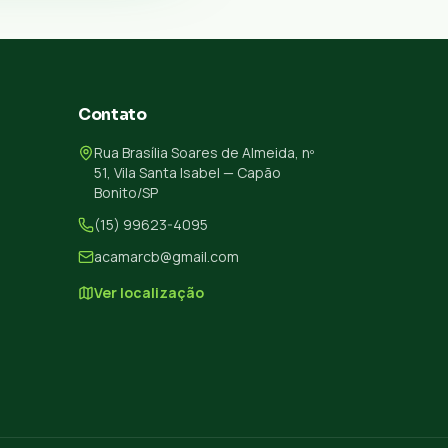
Contato
Rua Brasília Soares de Almeida, nº
51, Vila Santa Isabel — Capão
Bonito/SP
(15) 99623-4095
acamarcb@gmail.com
Ver localização