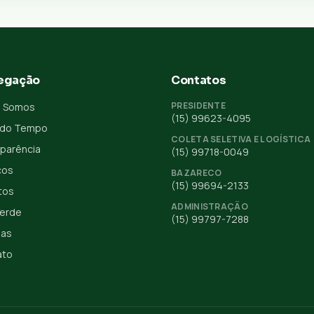
egação
Contatos
PRESIDENTE
 Somos
(15) 99623-4095
 do Tempo
COLETA SELETIVA E LOGÍSTICA
parência
(15) 99718-0049
ços
BAZARECO
(15) 99694-2133
tos
ADMINISTRAÇÃO
Verde
(15) 99797-7288
ias
ato