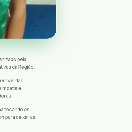
anizado pela
ivas da Região.
meninas das
simpatia e
doras.
naltecendo os
am para deixar as