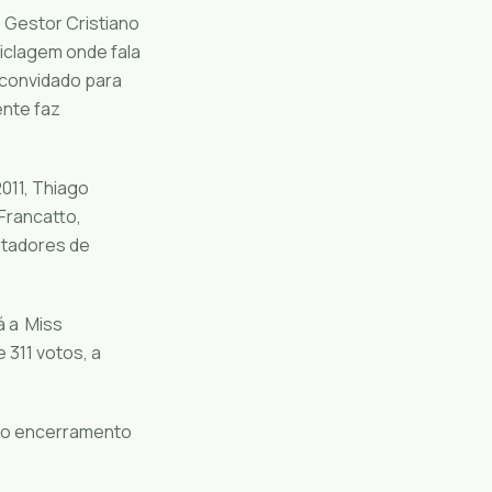
 Gestor Cristiano
iclagem onde fala
 convidado para
ente faz
011, Thiago
Francatto,
atadores de
á a Miss
 311 votos, a
e o encerramento