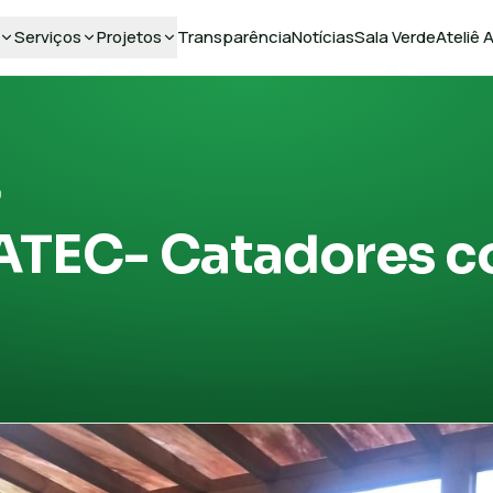
Serviços
Projetos
Transparência
Notícias
Sala Verde
Ateliê
9
ATEC- Catadores 