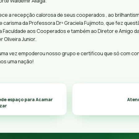
rte Waldemir Aliaga.
e a recepção calorosa de seus cooperados , ao brilhantis
 e carisma da Professora Drº
Graciela Fujimoto
, que fez ques
da Faculdade aos Cooperados e também ao Diretor e Amigo 
r Oliveira Junior
.
uma vez empoderou nosso grupo e certificou que só com co
os uma nação!
sede espaço para Acamar
Aten
azar