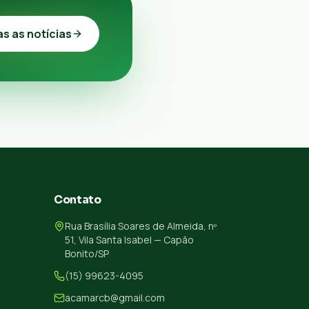
as as notícias
Contato
Rua Brasília Soares de Almeida, nº
51, Vila Santa Isabel — Capão
Bonito/SP
(15) 99623-4095
acamarcb@gmail.com