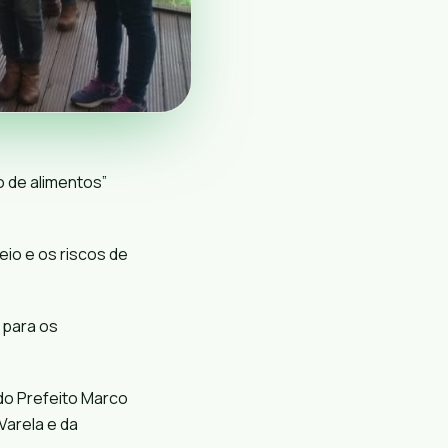
o de alimentos”
o e os riscos de
 para os
do Prefeito
Marco
Varela
e da