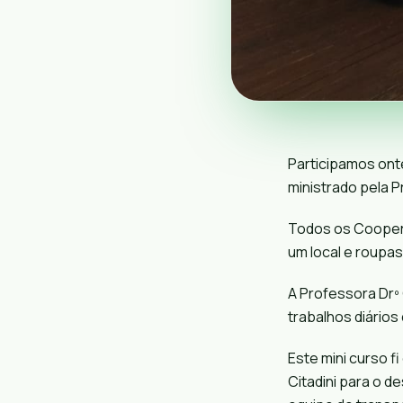
Participamos onte
ministrado pela 
Todos os Coopera
um local e roupa
A Professora Drº
trabalhos diários
Este mini curso f
Citadini
para o de