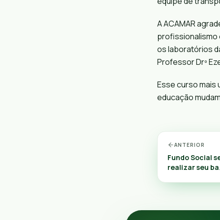
equipe de transpo
A ACAMAR agradec
profissionalismo
os laboratórios 
Professor Drº
Eze
Esse curso mais 
educação mudam
ANTERIOR
Fundo Social 
realizar seu b