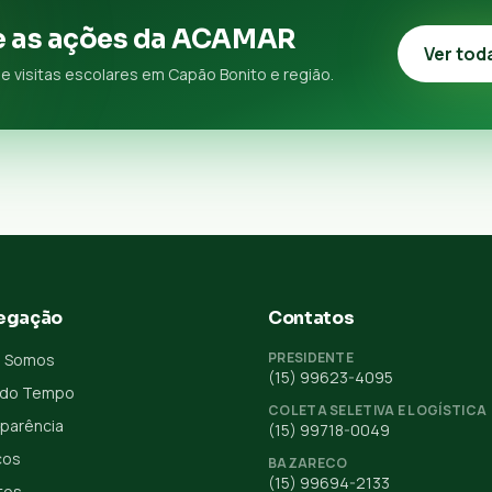
 as ações da ACAMAR
Ver tod
e visitas escolares em Capão Bonito e região.
egação
Contatos
PRESIDENTE
 Somos
(15) 99623-4095
 do Tempo
COLETA SELETIVA E LOGÍSTICA
parência
(15) 99718-0049
ços
BAZARECO
(15) 99694-2133
tos