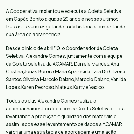
A Cooperativa implantou e executa a Coleta Seletiva
em Capão Bonito a quase 20 anos e nesses últimos
três anos vem resgatando toda historia e aumentando
sua área de abrangência.
Desde o inicio de abril/19, o Coordenador da Coleta
Seletiva,
Alexandre Gomes
, juntamente com a equipe
da Coleta seletiva da ACAMAR,
Daniele Mendes
,
Ana
Cristina
,Jonas Bororo,
Maria Aparecida
,
Laila De Oliveira
Santos Oliveira
,
Marcelo Daiane
,
Marcelo Daiane
,
Vanilda
Lopes
,
Karen Pedroso
,Mateus,Katty e Vadico.
Todos os dias
Alexandre Gomes
realiza o
acompanhamento in loco com a Coleta Seletiva e esta
levantando a produção e qualidade dos materiais e
assim , após esse levantamento de dados a ACAMAR
vai criar uma estrategia de abordagem e uma ação