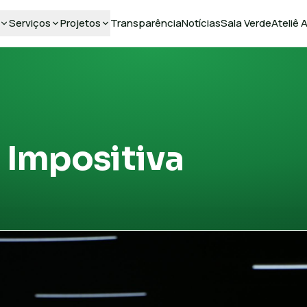
Serviços
Projetos
Transparência
Notícias
Sala Verde
Ateliê
Impositiva