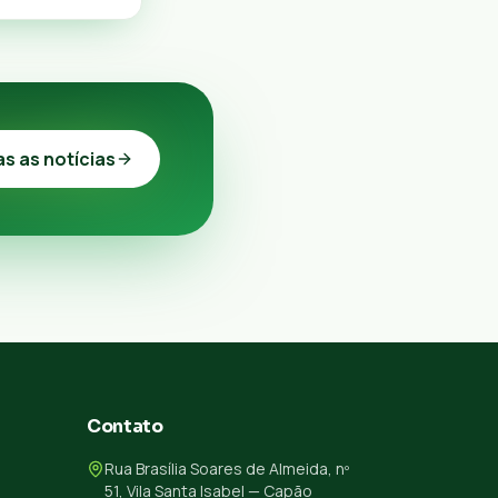
as as notícias
Contato
Rua Brasília Soares de Almeida, nº
51, Vila Santa Isabel — Capão