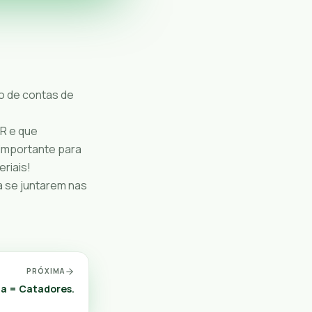
o de contas de
AR e que
 importante para
riais!
 se juntarem nas
PRÓXIMA
ia = Catadores.