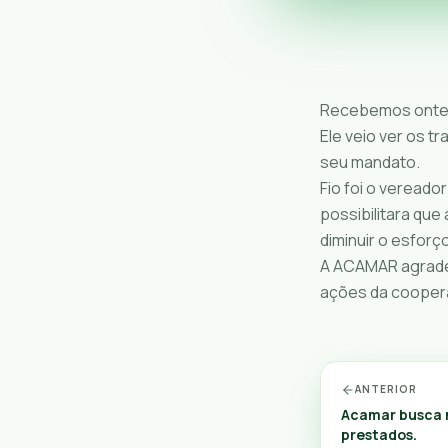
Recebemos ontem 
Ele veio ver os 
seu mandato.
Fio foi o vereado
possibilitara qu
diminuir o esforç
A ACAMAR agradec
ações da coopera
ANTERIOR
Acamar busca m
prestados.