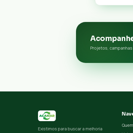
Acompanhe
Projetos, campanhas 
Nav
Quem
Existimos para buscar a melhoria