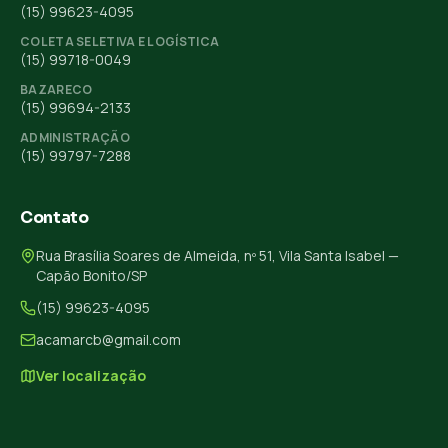
(15) 99623-4095
COLETA SELETIVA E LOGÍSTICA
(15) 99718-0049
BAZARECO
(15) 99694-2133
ADMINISTRAÇÃO
(15) 99797-7288
Contato
Rua Brasília Soares de Almeida, nº 51, Vila Santa Isabel —
Capão Bonito/SP
(15) 99623-4095
acamarcb@gmail.com
Ver localização