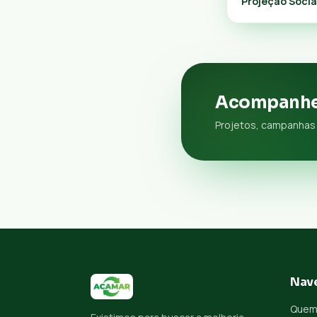
Projeção Socia
Acompanhe
Projetos, campanhas 
Nav
Quem