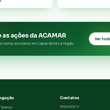
l.
 as ações da ACAMAR
Ver tod
e visitas escolares em Capão Bonito e região.
egação
Contatos
PRESIDENTE
 Somos