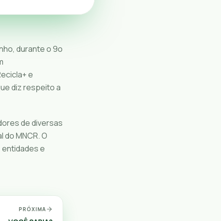
unho, durante o 9o
m
Recicla+ e
ue diz respeito a
dores de diversas
al do MNCR. O
 entidades e
PRÓXIMA