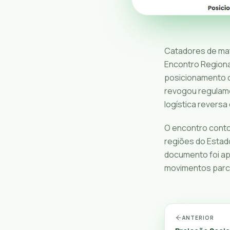
Catadores de mate
Encontro Regional
posicionamento cr
revogou regulamen
logística reversa
O encontro conto
regiões do Estad
documento foi ap
movimentos parce
ANTERIOR