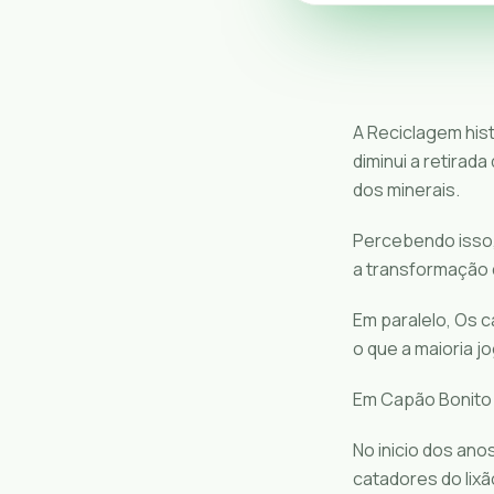
A Reciclagem his
diminui a retirad
dos minerais.
Percebendo isso,
a transformação 
Em paralelo, Os c
o que a maioria j
Em Capão Bonito 
No inicio dos ano
catadores do lix