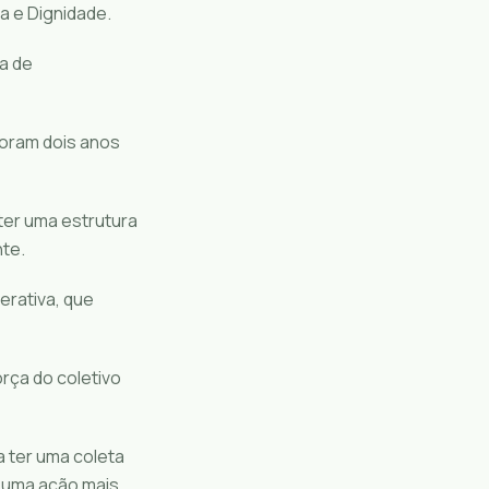
 e Dignidade.
ia de
foram dois anos
er uma estrutura
nte.
rativa, que
rça do coletivo
 ter uma coleta
r uma ação mais