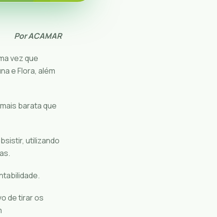
Por ACAMAR
uma vez que
na e Flora, além
 mais barata que
istir, utilizando
as.
tabilidade.
o de tirar os
m