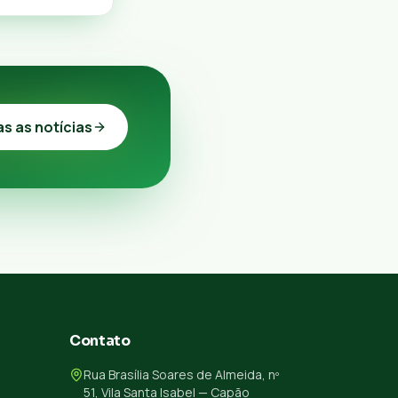
as as notícias
Contato
Rua Brasília Soares de Almeida, nº
51, Vila Santa Isabel — Capão