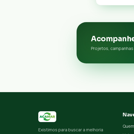
Acompanhe
Projetos, campanhas 
Nav
Quem
Existimos para buscar a melhoria