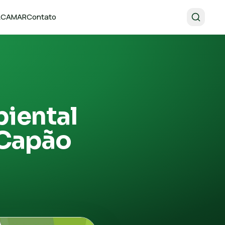
 ACAMAR
Contato
biental
 Capão