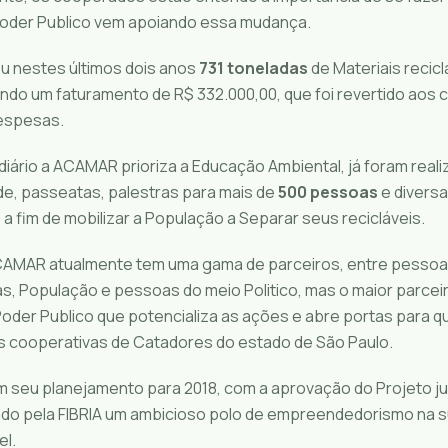
 Poder Publico vem apoiando essa mudança.
 nestes últimos dois anos
731 toneladas
de Materiais recicl
ando um faturamento de R$ 332.000,00, que foi revertido aos
espesas.
diário a ACAMAR prioriza a Educação Ambiental, já foram real
de, passeatas, palestras para mais de
500 pessoas
e divers
 a fim de mobilizar a População a Separar seus recicláveis.
AMAR atualmente tem uma gama de parceiros, entre pessoas
, População e pessoas do meio Politico, mas o maior parce
Poder Publico que potencializa as ações e abre portas para 
 cooperativas de Catadores do estado de São Paulo.
seu planejamento para 2018, com a aprovação do Projeto jun
ado pela FIBRIA um ambicioso polo de empreendedorismo na 
el.