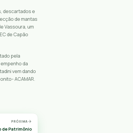
s, descartados e
nfecção de mantas
de Vassoura, um
ATEC de Capão
tado pela
lo empenho da
itadini vem dando
 Bonito- ACAMAR.
PRÓXIMA
 de Patrimônio