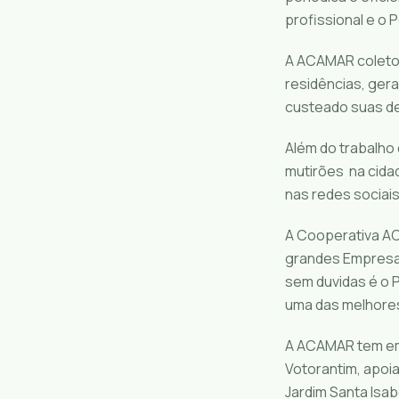
profissional e o
A ACAMAR coletou
residências, ger
custeado suas d
Além do trabalho 
mutirões na cida
nas redes sociais
A Cooperativa AC
grandes Empresas
sem duvidas é o 
uma das melhores
A ACAMAR tem em 
Votorantim, apoi
Jardim Santa Isab