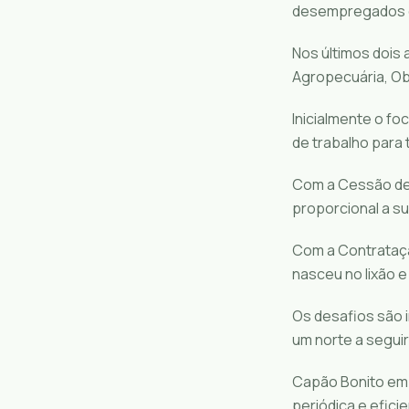
desempregados e 
Nos últimos dois 
Agropecuária, Ob
Inicialmente o fo
de trabalho para
Com a Cessão de 
proporcional a su
Com a Contrataçã
nasceu no lixão e
Os desafios são 
um norte a seguir
Capão Bonito em 
periódica e efic