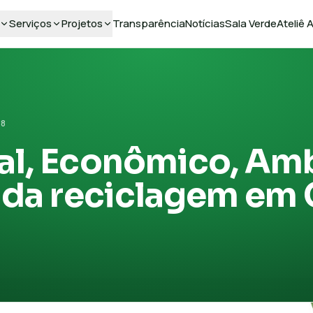
Serviços
Projetos
Transparência
Notícias
Sala Verde
Ateliê
18
al, Econômico, Am
l da reciclagem em