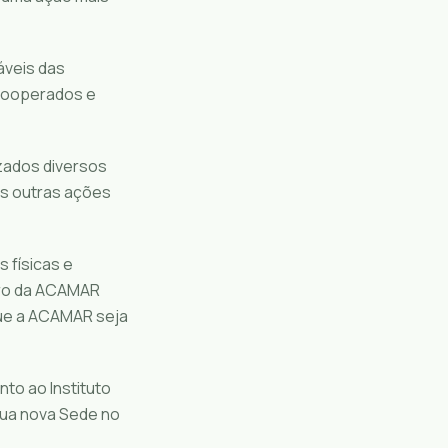
áveis das
 cooperados e
izados diversos
as outras ações
 físicas e
iro da ACAMAR
que a ACAMAR seja
to ao Instituto
sua nova Sede no