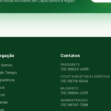
e visitas escolares em Capão Bonito e região.
egação
Contatos
PRESIDENTE
 Somos
(15) 99623-4095
 do Tempo
COLETA SELETIVA E LOGÍSTICA
parência
(15) 99718-0049
ços
BAZARECO
(15) 99694-2133
tos
ADMINISTRAÇÃO
Verde
(15) 99797-7288
ias