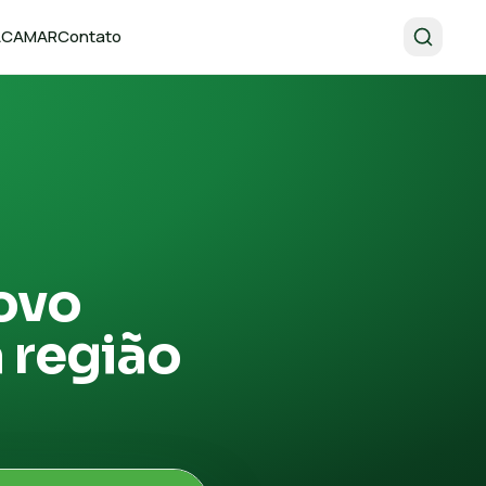
 ACAMAR
Contato
ovo
 região