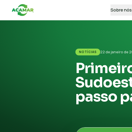
Sobre nós
22 de janeiro de 
NOTÍCIAS
Primeir
Sudoest
passo p