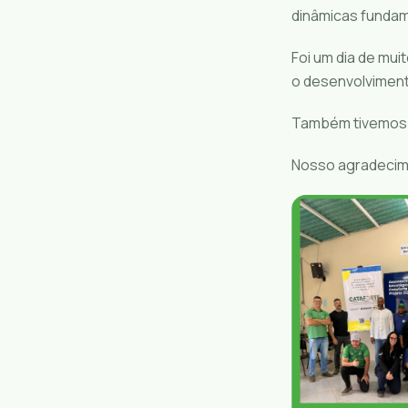
dinâmicas fundam
Foi um dia de mui
o desenvolviment
Também tivemos u
Nosso agradecime