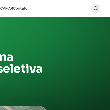
 ACAMAR
Contato
ama
seletiva