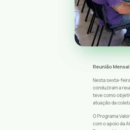
Reunião Mensal 
Nesta sexta-feira
conduziram a reu
teve como objetiv
atuação da coleta
O Programa Valori
com o apoio da A