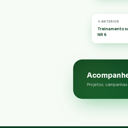
ANTERIOR
Treinamento so
NR 6
Acompanhe
Projetos, campanhas 