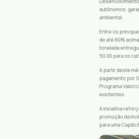
Desenvolvimento S
autônomos, garan
ambiental.
Entre os princip
de até 60% acima 
tonelada entregue
50,00 para os cat
A partir deste mê
pagamento por S
Programa Valoriza
existentes.
A iniciativa ref
promoção da inclu
para uma Capão B