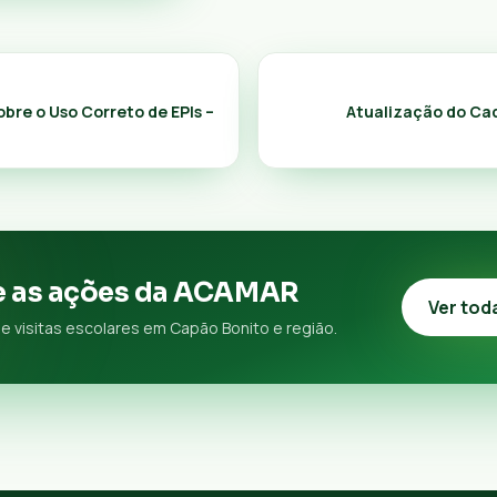
bre o Uso Correto de EPIs –
Atualização do Ca
 as ações da ACAMAR
Ver tod
e visitas escolares em Capão Bonito e região.