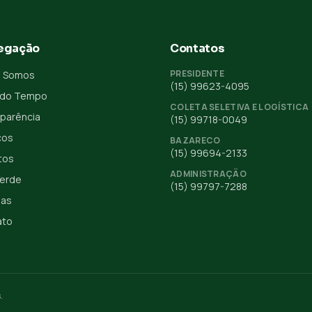
egação
Contatos
PRESIDENTE
 Somos
(15) 99623-4095
 do Tempo
COLETA SELETIVA E LOGÍSTICA
parência
(15) 99718-0049
ços
BAZARECO
(15) 99694-2133
tos
ADMINISTRAÇÃO
Verde
(15) 99797-7288
ias
ato
.