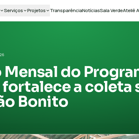
Serviços
Projetos
Transparência
Notícias
Sala Verde
Ateliê
026
 Mensal do Progr
 fortalece a coleta 
ão Bonito