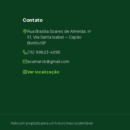
Contato
Rua Brasília Soares de Almeida, nº
51, Vila Santa Isabel — Capão
Bonito/SP
(15) 99623-4095
acamarcb@gmail.com
Ver localização
Feito com propósito para um futuro mais sustentável