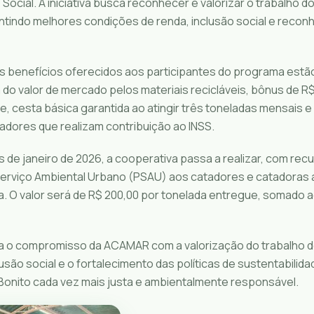
ocial. A iniciativa busca reconhecer e valorizar o trabalho 
tindo melhores condições de renda, inclusão social e reco
ais benefícios oferecidos aos participantes do programa est
do valor de mercado pelos materiais recicláveis, bônus de R$
, cesta básica garantida ao atingir três toneladas mensais e
adores que realizam contribuição ao INSS.
s de janeiro de 2026, a cooperativa passa a realizar, com rec
erviço Ambiental Urbano (PSAU) aos catadores e catadoras
. O valor será de R$ 200,00 por tonelada entregue, somado a
orça o compromisso da ACAMAR com a valorização do trabalho 
são social e o fortalecimento das políticas de sustentabilida
onito cada vez mais justa e ambientalmente responsável.