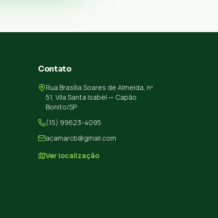
Contato
Rua Brasília Soares de Almeida, nº
51, Vila Santa Isabel — Capão
Bonito/SP
(15) 99623-4095
acamarcb@gmail.com
Ver localização