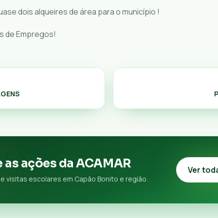
se dois alqueires de área para o município !
s de Empregos!
AGENS
P
 as ações da ACAMAR
Ver tod
e visitas escolares em Capão Bonito e região.