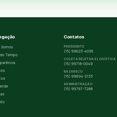
egação
Contatos
PRESIDENTE
 Somos
(15) 99623-4095
 do Tempo
COLETA SELETIVA E LOGÍSTICA
parência
(15) 99718-0049
ços
BAZARECO
(15) 99694-2133
tos
ADMINISTRAÇÃO
Verde
(15) 99797-7288
ias
ato