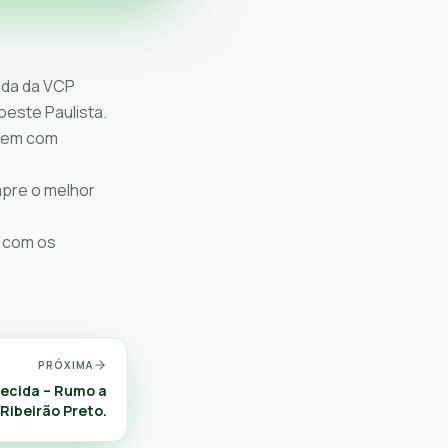
uda da VCP
oeste Paulista.
orem com
mpre o melhor
 com os
PRÓXIMA
recida – Rumo a
Ribeirão Preto.