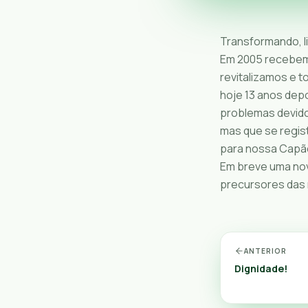
Transformando, l
Em 2005 recebem
revitalizamos e t
hoje 13 anos dep
problemas devido
mas que se regis
para nossa Capão
Em breve uma nov
precursores das
ANTERIOR
Dignidade!