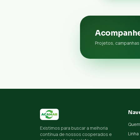
Acompanhe
Projetos, campanhas 
Nav
Quem
Existimos para buscar a melhoria
Linha
contínua de nossos cooperados e