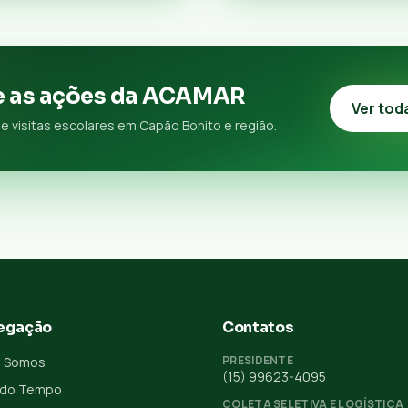
 as ações da ACAMAR
Ver tod
e visitas escolares em Capão Bonito e região.
egação
Contatos
PRESIDENTE
 Somos
(15) 99623-4095
 do Tempo
COLETA SELETIVA E LOGÍSTICA