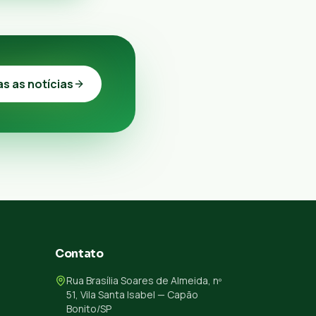
as as notícias
Contato
Rua Brasília Soares de Almeida, nº
51, Vila Santa Isabel — Capão
Bonito/SP