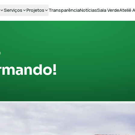
Serviços
Projetos
Transparência
Notícias
Sala Verde
Ateliê
8
rmando!