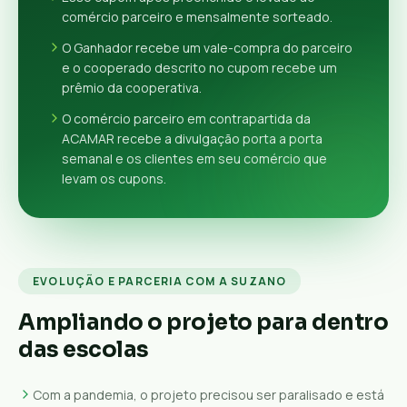
comércio parceiro e mensalmente sorteado.
O Ganhador recebe um vale-compra do parceiro
e o cooperado descrito no cupom recebe um
prêmio da cooperativa.
O comércio parceiro em contrapartida da
ACAMAR recebe a divulgação porta a porta
semanal e os clientes em seu comércio que
levam os cupons.
EVOLUÇÃO E PARCERIA COM A SUZANO
Ampliando o projeto para dentro
das escolas
Com a pandemia, o projeto precisou ser paralisado e está