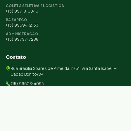
COLETA SELETIVA E LOGÍSTICA
(15) 99718-0049
BAZARECO
(15) 99694-2133
ADMINISTRAÇÃO
(15) 99797-7288
Contato
Rua Brasília Soares de Almeida, nº 51, Vila Santa Isabel —
Capão Bonito/SP
(15) 99623-4095
acamarcb@gmail.com
Ver localização