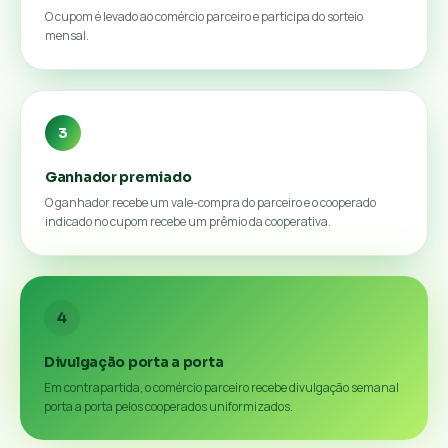
O cupom é levado ao comércio parceiro e participa do sorteio
mensal.
3
Ganhador premiado
O ganhador recebe um vale-compra do parceiro e o cooperado
indicado no cupom recebe um prêmio da cooperativa.
4
Divulgação porta a porta
Em contrapartida, o comércio parceiro recebe divulgação semanal
porta a porta pelos cooperados uniformizados.