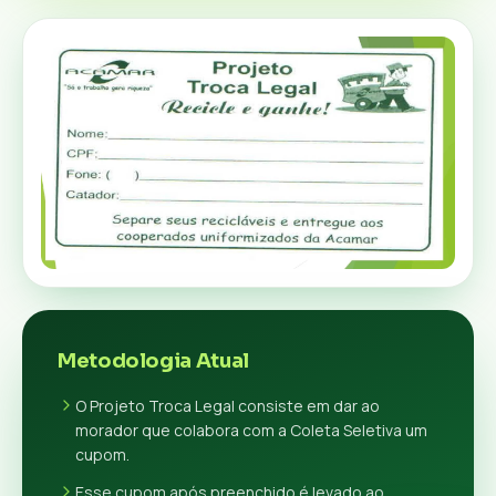
Metodologia Atual
O Projeto Troca Legal consiste em dar ao
morador que colabora com a Coleta Seletiva um
cupom.
Esse cupom após preenchido é levado ao