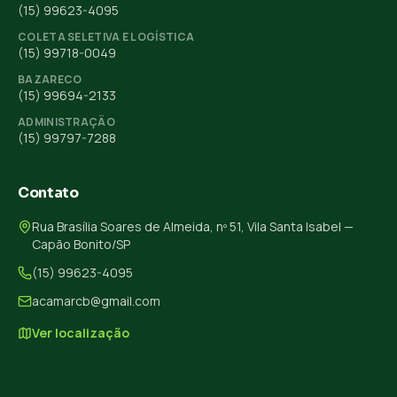
(15) 99623-4095
COLETA SELETIVA E LOGÍSTICA
(15) 99718-0049
BAZARECO
(15) 99694-2133
ADMINISTRAÇÃO
(15) 99797-7288
Contato
Rua Brasília Soares de Almeida, nº 51, Vila Santa Isabel —
Capão Bonito/SP
(15) 99623-4095
acamarcb@gmail.com
Ver localização